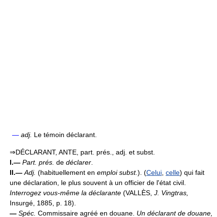
—
adj.
Le témoin déclarant.
⇒DÉCLARANT, ANTE, part. prés., adj. et subst.
I.—
Part. prés.
de
déclarer
.
II.—
Adj.
(habituellement en
emploi subst.
). (
Celui
,
celle
) qui fait
une déclaration, le plus souvent à un officier de l'état civil.
Interrogez vous-même la déclarante
(VALLÈS,
J. Vingtras,
Insurgé, 1885, p. 18).
—
Spéc.
Commissaire agréé en douane.
Un déclarant de douane,