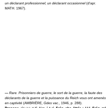
un déclarant professionnel;
un déclarant occasionnel
(d'apr.
MATH. 1967).
—
Rare.
Prisonniers de guerre, le sort de la guerre, la faute des
déclarants de la guerre et la puissance du Reich vous ont amenés
en captivité
(AMBRIÈRE,
Gdes vac.,
1946, p. 288).
Prononc. :
[
], fém. [-
].
Fréq. abs. littér. :
444.
Fréq. rel.