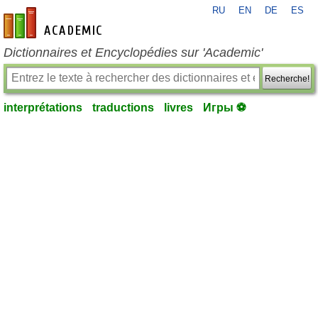
RU
EN
DE
ES
fr-academic.com
Dictionnaires et Encyclopédies sur 'Academic'
Recherche!
interprétations
traductions
livres
Игры ⚽