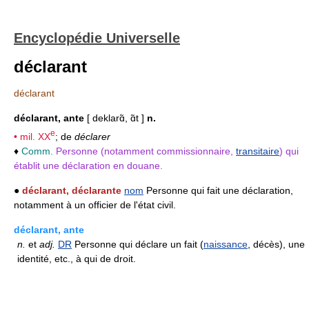
Encyclopédie Universelle
déclarant
déclarant
déclarant, ante
[ deklarɑ̃, ɑ̃t ]
n.
e
• mil.
XX
; de
déclarer
♦
Comm.
Personne (notamment commissionnaire,
transitaire
) qui
établit une déclaration en douane.
●
déclarant, déclarante
nom
Personne qui fait une déclaration,
notamment à un officier de l'état civil.
déclarant, ante
n.
et
adj.
DR
Personne qui déclare un fait (
naissance
, décès), une
identité, etc., à qui de droit.