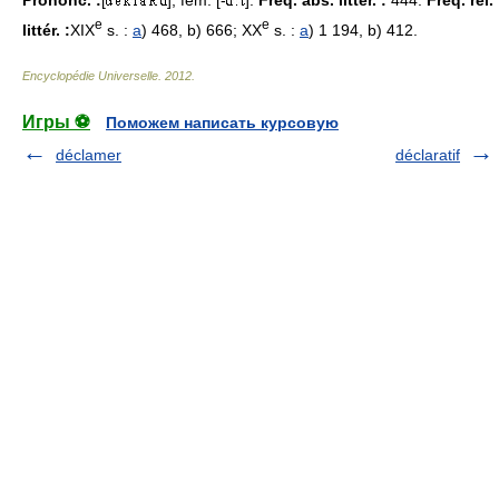
e
e
littér. :
XIX
s. :
a
) 468, b) 666; XX
s. :
a
) 1 194, b) 412.
Encyclopédie Universelle
.
2012
.
Игры ⚽
Поможем написать курсовую
déclamer
déclaratif