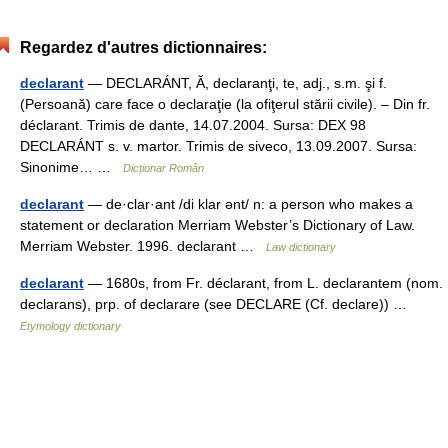
Regardez d'autres dictionnaires:
declarant
— DECLARÁNT, Ă, declaranţi, te, adj., s.m. şi f.
(Persoană) care face o declaraţie (la ofiţerul stării civile). – Din fr.
déclarant. Trimis de dante, 14.07.2004. Sursa: DEX 98
DECLARÁNT s. v. martor. Trimis de siveco, 13.09.2007. Sursa:
Sinonime… …
Dicționar Român
declarant
— de·clar·ant /di klar ənt/ n: a person who makes a
statement or declaration Merriam Webster’s Dictionary of Law.
Merriam Webster. 1996. declarant …
Law dictionary
declarant
— 1680s, from Fr. déclarant, from L. declarantem (nom.
declarans), prp. of declarare (see DECLARE (Cf. declare)) …
Etymology dictionary