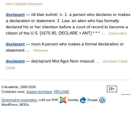
New Collegiate Dictionary
declarant
— /di klair euhnt/, n. 1. a person who declares or makes
a declaration or statement. 2. Law. an alien who has formally
declared his or her intention before a court of record to become a
citizen of the U.S. [1675 85; DECLARE + ANT] * * * …
Universalium
declarant
— noun A person who makes a formal declaration or
statement …
Wiktionary
declarant
— de|cla|rant Mot Agut Nom masculí …
Diccionari Català-
Català
© Academic, 2000-2026
18+
Contactez-nous:
Support technique
,
RÉCLAME
Dictionnaires exportation
, créé sur PHP,
Joomla,
Drupal,
WordPress, MODx.